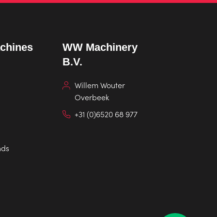
chines
WW Machinery
B.V.
Willem Wouter
Overbeek
+31 (0)6520 68 977
nds