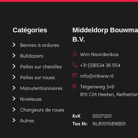
Catégories
Middeldorp Bouwma
B.V.
Bennes à ordures
Wim Noordenbos
Bulldozers
+31 (0)6534 36 554
Pelles sur chenilles
info@mbww.nl
Pelles sur roues
Telgenweg 3+9
Manutentionnaires
8111 CM Heeten, Netherla
Niveleuse
Chargeurs de roues
KvK
05071201
Autres
Tax Nr.
NL811015816B01